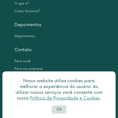
O que é?
Como funciona?
Depoimentos
Depoimentos
Contato
Para você
Para sua empresa
Nosso website utiliza cookies para
melhorar a experiência do usuário. Ao
utilizar nossos serviços você consente com
nossa
Política de Privacidade e Cookies
.
Copyright © 2026 Leme Inteligência Forense 10.999.476/0001-31. All
Ok
rights reserved.
Política de privacidade
|
Termo de utilização