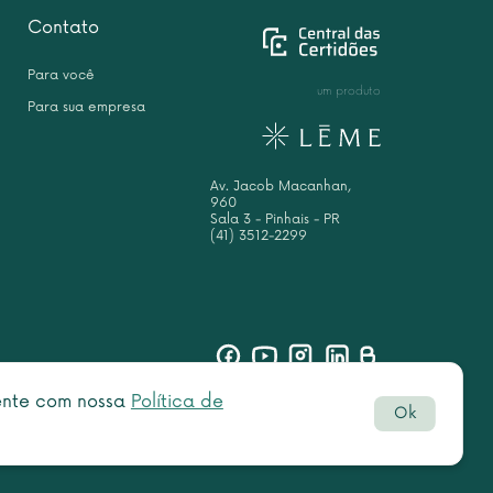
Contato
Para você
um produto
Para sua empresa
Av. Jacob Macanhan,
960
Sala 3 - Pinhais - PR
(41) 3512-2299
sente com nossa
Política de
Ok
Botão
rved.
do
WhatsAp