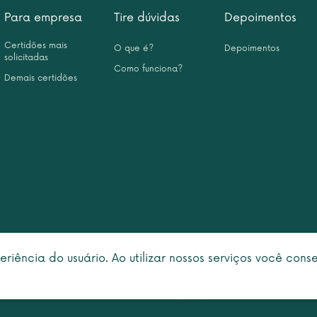
Para empresa
Tire dúvidas
Depoimentos
Certidões mais
O que é?
Depoimentos
solicitadas
Como funciona?
Demais certidões
eriência do usuário. Ao utilizar nossos serviços você con
right © 2026 Leme Inteligência Forense 10.999.476/0001-31. All rights rese
Política de privacidade
|
Termo de utilização
faleconosco@centraldascertidoes.com.br