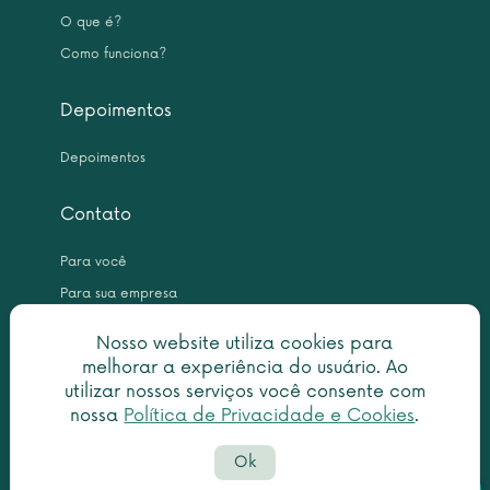
O que é?
Como funciona?
Depoimentos
Depoimentos
Contato
Para você
Para sua empresa
Nosso website utiliza cookies para
melhorar a experiência do usuário. Ao
utilizar nossos serviços você consente com
nossa
Política de Privacidade e Cookies
.
Copyright © 2026 Leme Inteligência Forense 10.999.476/0001-31. All
Ok
rights reserved.
Política de privacidade
|
Termo de utilização