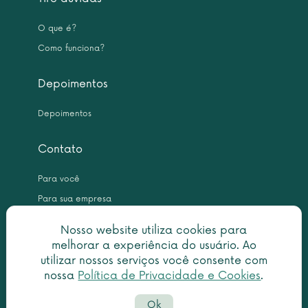
O que é?
Como funciona?
Depoimentos
Depoimentos
Contato
Para você
Para sua empresa
Nosso website utiliza cookies para
melhorar a experiência do usuário. Ao
utilizar nossos serviços você consente com
nossa
Política de Privacidade e Cookies
.
Copyright © 2026 Leme Inteligência Forense 10.999.476/0001-31. All
Ok
rights reserved.