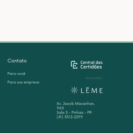
Contato
Para você
um produto
Para sua empresa
Av. Jacob Macanhan,
960
Sala 3 - Pinhais - PR
(41) 3512-2299