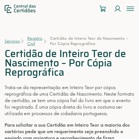
To
na
Registro
Certidão de Inteiro Teor de Nascimento –
Serviços
Civil
Por Cópia Reprográfica
Certidão de Inteiro Teor de
Nascimento – Por Cópia
Reprográfica
Trata-se da representação em Inteiro Teor por cópia
reprográfica de uma Certidão de Nascimento. Neste formato
de certidão, se tem uma cópia fiel do livro em que o evento
foi registrado. É uma cópia direta do livro e costuma ser
utilizada em processos de cidadania portuguesa.
Para solicitar a sua Certidão em Inteiro Teor a maioria dos
cartórios pede que um requerimento seja preenchido e
enviado com assinatura e reconhecimento de firma.