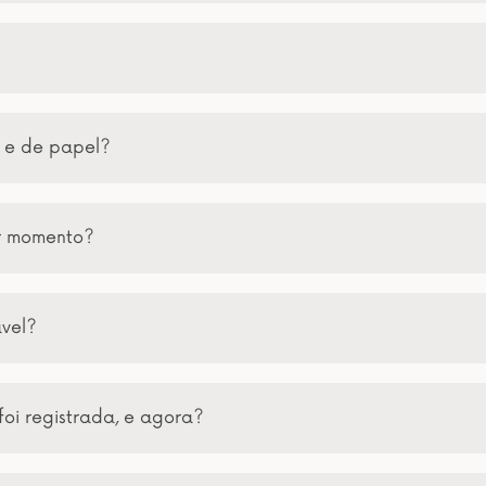
a e de papel?
er momento?
ável?
foi registrada, e agora?