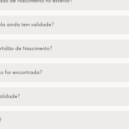
idão de Nascimento no exterior?
ela ainda tem validade?
rtidão de Nascimento?
ão for encontrada?
validade?
?