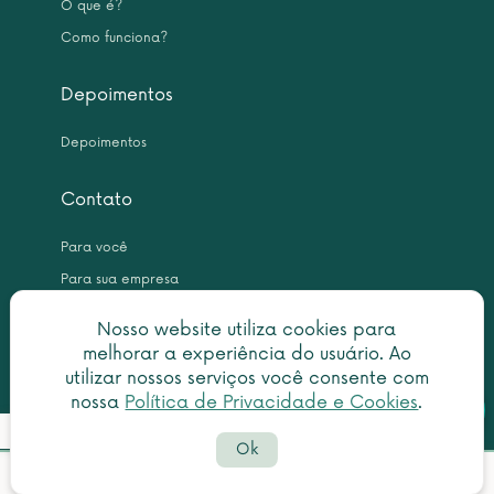
O que é?
Como funciona?
Depoimentos
Depoimentos
Contato
Para você
Para sua empresa
Nosso website utiliza cookies para
melhorar a experiência do usuário. Ao
utilizar nossos serviços você consente com
nossa
Política de Privacidade e Cookies
.
Botã
Detalhes do pedido
Copyright © 2026 Leme Inteligência Forense 10.999.476/0001-31. All
do
Ok
rights reserved.
What
Política de privacidade
|
Termo de utilização
Prazo estimado para emissão:
Valor estimado:
faleconosco@centraldascertidoes.com.br